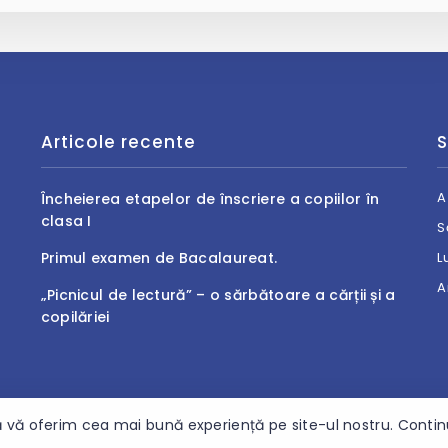
Articole recente
S
A
Încheierea etapelor de înscriere a copiilor în
clasa I
S
Primul examen de Bacalaureat.
L
A
„Picnicul de lectură” – o sărbătoare a cărții și a
copilăriei
 vă oferim cea mai bună experiență pe site-ul nostru. Continuâ
repturile rezervate.