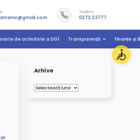
l:
Telefon:
cantemir@gmail.com
0273 22777
oarte de activitate a DGÎ
Transparență
Finanțe și 
Arhive
Arhive
lor