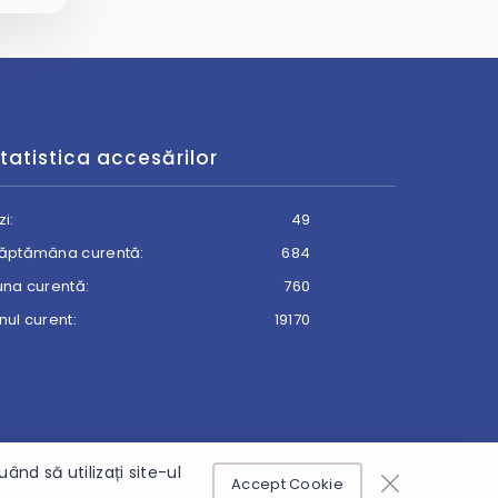
tatistica accesărilor
zi:
49
ăptămâna curentă:
684
una curentă:
760
nul curent:
19170
nd să utilizați site-ul
Accept Cookie