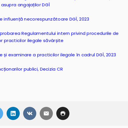
asupra angajaților DGÎ
de influență necorespunzătoare DGÎ, 2023
 aprobarea Regulamentului intern privind procedurile de
r practicilor ilegale săvârșite
și examinare a practicilor ilegale în cadrul DGÎ, 2023
ionarilor publici, Decizia CR