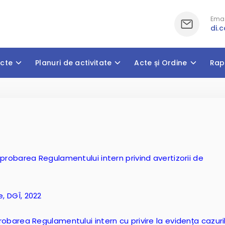
Emai
di.
cte
Planuri de activitate
Acte și Ordine
Rap
 aprobarea Regulamentului intern privind avertizorii de
e, DGÎ, 2022
probarea Regulamentului intern cu privire la evidența cazuri