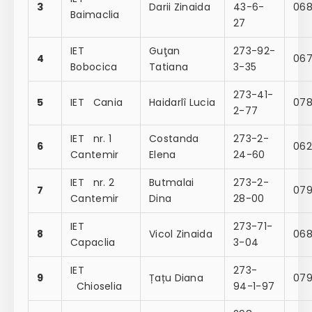
3
Darii Zinaida
43-6-
068
Baimaclia
27
IET
Guţan
273-92-
4
067
Bobocica
Tatiana
3-35
273-41-
5
IET Cania
Haidarlî Lucia
078
2-77
IET nr. 1
Costanda
273-2-
6
062
Cantemir
Elena
24-60
IET nr. 2
Butmalai
273-2-
7
079
Cantemir
Dina
28-00
IET
273-71-
8
Vicol Zinaida
06
Capaclia
3-04
IET
273-
9
Țațu Diana
07
Chioselia
94-1-97