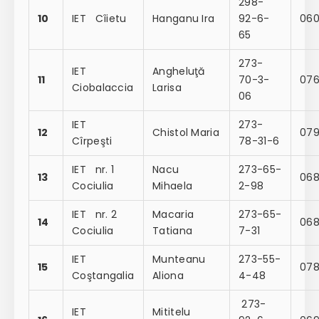
298-
10
IET Cîietu
Hanganu Ira
92-6-
060
65
273-
IET
Angheluţă
11
70-3-
07
Ciobalaccia
Larisa
06
IET
273-
12
Chistol Maria
07
Cîrpeşti
78-31-6
IET nr. 1
Nacu
273-65-
13
068
Cociulia
Mihaela
2-98
IET nr. 2
Macaria
273-65-
14
068
Cociulia
Tatiana
7-31
IET
Munteanu
273-55-
15
07
Coştangalia
Aliona
4-48
273-
IET
Mititelu