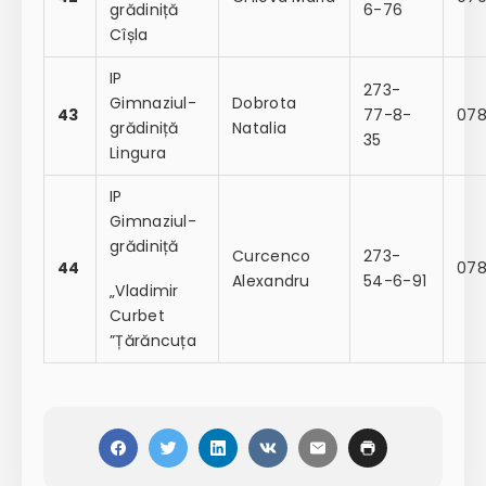
grădiniță
6-76
Cîșla
IP
273-
Gimnaziul-
Dobrota
43
77-8-
07
grădiniță
Natalia
35
Lingura
IP
Gimnaziul-
grădiniță
Curcenco
273-
44
078
Alexandru
54-6-91
„Vladimir
Curbet
”Țărăncuța