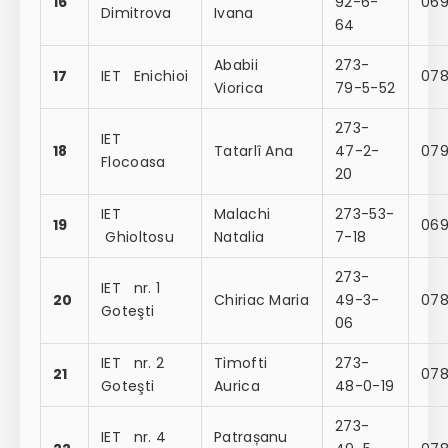
16
92-6-
069
Dimitrova
Ivana
64
Ababii
273-
17
IET Enichioi
078
Viorica
79-5-52
273-
IET
18
Tatarlî Ana
47-2-
07
Flocoasa
20
IET
Malachi
273-53-
19
069
Ghioltosu
Natalia
7-18
273-
IET nr. 1
20
Chiriac Maria
49-3-
078
Goteşti
06
IET nr. 2
Timofti
273-
21
07
Goteşti
Aurica
48-0-19
273-
IET nr. 4
Patrașanu