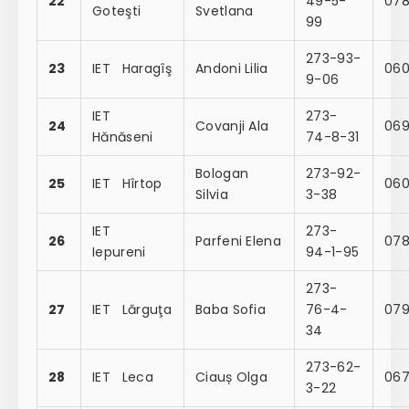
22
49-5-
078
Goteşti
Svetlana
99
273-93-
23
IET Haragîş
Andoni Lilia
060
9-06
IET
273-
24
Covanji Ala
069
Hănăseni
74-8-31
Bologan
273-92-
25
IET Hîrtop
060
Silvia
3-38
IET
273-
26
Parfeni Elena
078
Iepureni
94-1-95
273-
27
IET Lărguţa
Baba Sofia
76-4-
079
34
273-62-
28
IET Leca
Ciauș Olga
067
3-22