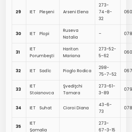
273-
29
IET Pleşeni
Arseni Elena
74-8-
060
32
Ruseva
30
IET Plopi
–
078
Natalia
IET
Hariton
273-52-
31
060
Porumbeşti
Mariana
5-62
298-
32
IET Sadîc
Pioglo Rodica
067
75-7-52
IET
Şvediţchi
273-61-
33
07
Stoianovca
Tamara
3-89
43-6-
34
IET Suhat
Cioroi Diana
07
73
IET
273-
35
Şamalia
67-3-15