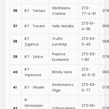
Sărăteanu
273-
36
IET Tartaul
07
Cristina
77-4-51
273-51-
37
IET Toceni
Valic Natalia
069
4-38
IET
Trufin
273-53-
38
068
Ţiganca
Luminiţa
0-46
Popova
273-92-
39
IET Ţolica
07
Ecaterina
1-83
IET
273-
40
Blîndu Vera
060
Vişniovca
42-5-51
Gorbatenco
273-93-
41
IET Vîlcele
079
Olga
0-77
IP
Gimnaziul-
273-55-
42
Crîlova Maria
079