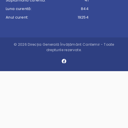
Săptămâna curentă:
41
Luna curentă:
844
Anul curent:
19254
© 2026 Direcția Generală Învățământ Cantemir - Toate
drepturile rezervate.