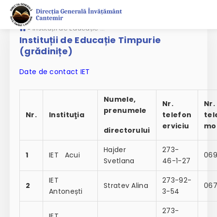
»
Instituții de Educație Timpurie (grădinițe)
Instituții de Educație Timpurie
(grădinițe)
Date de contact IET
Numele,
Nr.
Nr.
prenumele
Nr.
Instituţia
telefon
tel
erviciu
mob
directorului
Hajder
273-
1
IET Acui
06
Svetlana
46-1-27
IET
273-92-
2
Stratev Alina
067
Antonești
3-54
273-
IET