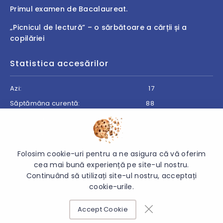
Primul examen de Bacalaureat.
„Picnicul de lectură” – o sărbătoare a cărții și a
copilăriei
Statistica accesărilor
Azi:
17
Săptămâna curentă:
88
Luna curentă:
891
Anul curent:
19301
Folosim cookie-uri pentru a ne asigura că vă oferim
cea mai bună experiență pe site-ul nostru.
Continuând să utilizați site-ul nostru, acceptați
© 2026 Direcția Generală Învățământ Cantemir - Toate
cookie-urile.
drepturile rezervate.
Accept Cookie