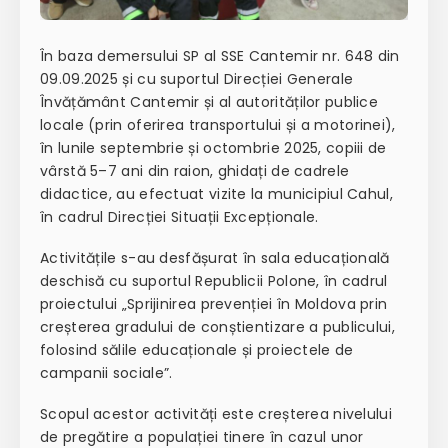
În baza demersului SP al SSE Cantemir nr. 648 din
09.09.2025 și cu suportul Direcției Generale
Învățământ Cantemir și al autorităților publice
locale (prin oferirea transportului și a motorinei),
în lunile septembrie și octombrie 2025, copiii de
vârstă 5–7 ani din raion, ghidați de cadrele
didactice, au efectuat vizite la municipiul Cahul,
în cadrul Direcției Situații Excepționale.
Activitățile s-au desfășurat în sala educațională
deschisă cu suportul Republicii Polone, în cadrul
proiectului „Sprijinirea prevenției în Moldova prin
creșterea gradului de conștientizare a publicului,
folosind sălile educaționale și proiectele de
campanii sociale”.
Scopul acestor activități este creșterea nivelului
de pregătire a populației tinere în cazul unor