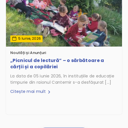
5 Iunie, 2026
Noutăți și Anunțuri
„Picnicul de lectură” – o sărbătoare a
cărții și a copilăriei
La data de 05 iunie 2026, în instituțiile de educație
timpurie din raionul Cantemir s-a desfășurat […]
Citește mai mult