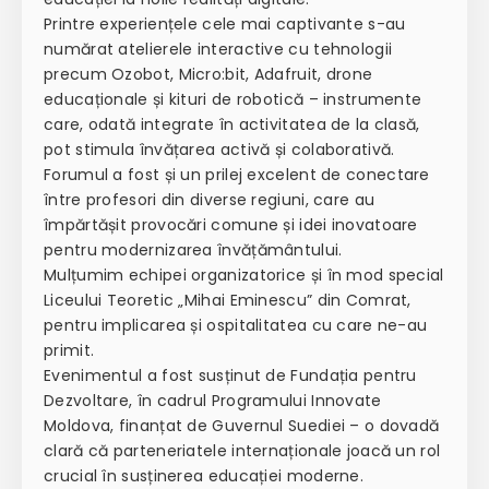
Printre experiențele cele mai captivante s-au
numărat atelierele interactive cu tehnologii
precum Ozobot, Micro:bit, Adafruit, drone
educaționale și kituri de robotică – instrumente
care, odată integrate în activitatea de la clasă,
pot stimula învățarea activă și colaborativă.
Forumul a fost și un prilej excelent de conectare
între profesori din diverse regiuni, care au
împărtășit provocări comune și idei inovatoare
pentru modernizarea învățământului.
Mulțumim echipei organizatorice și în mod special
Liceului Teoretic „Mihai Eminescu” din Comrat,
pentru implicarea și ospitalitatea cu care ne-au
primit.
Evenimentul a fost susținut de Fundația pentru
Dezvoltare, în cadrul Programului Innovate
Moldova, finanțat de Guvernul Suediei – o dovadă
clară că parteneriatele internaționale joacă un rol
crucial în susținerea educației moderne.