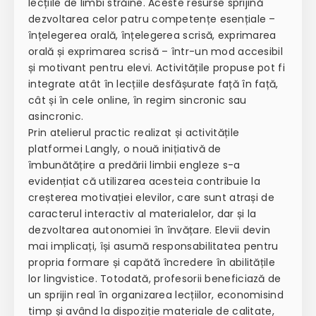
lecțiile de limbi străine. Aceste resurse sprijină
dezvoltarea celor patru competențe esențiale –
înțelegerea orală, înțelegerea scrisă, exprimarea
orală și exprimarea scrisă – într-un mod accesibil
și motivant pentru elevi. Activitățile propuse pot fi
integrate atât în lecțiile desfășurate față în față,
cât și în cele online, în regim sincronic sau
asincronic.
Prin atelierul practic realizat și activitățile
platformei Langly, o nouă inițiativă de
îmbunătățire a predării limbii engleze s-a
evidențiat că utilizarea acesteia contribuie la
creșterea motivației elevilor, care sunt atrași de
caracterul interactiv al materialelor, dar și la
dezvoltarea autonomiei în învățare. Elevii devin
mai implicați, își asumă responsabilitatea pentru
propria formare și capătă încredere în abilitățile
lor lingvistice. Totodată, profesorii beneficiază de
un sprijin real în organizarea lecțiilor, economisind
timp și având la dispoziție materiale de calitate,