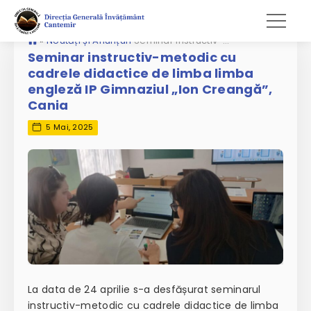
»
Noutăți și Anunțuri
Seminar instructiv-metodic cu cadrele didactice de limba limba engleză IP Gimnaziul „Ion Creangă”, Cania
Seminar instructiv-metodic cu
cadrele didactice de limba limba
engleză IP Gimnaziul „Ion Creangă”,
Cania
5 Mai, 2025
La data de 24 aprilie s-a desfășurat seminarul
instructiv-metodic cu cadrele didactice de limba