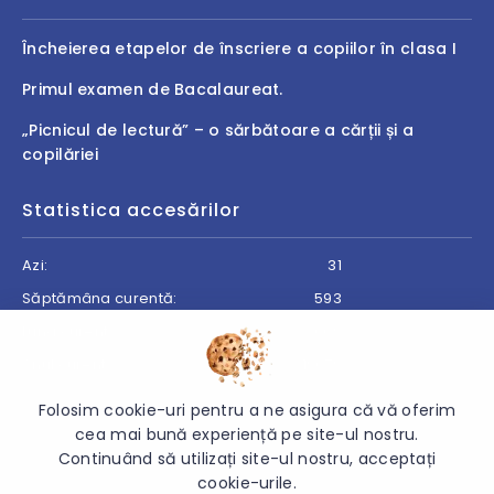
Încheierea etapelor de înscriere a copiilor în clasa I
Primul examen de Bacalaureat.
„Picnicul de lectură” – o sărbătoare a cărții și a
copilăriei
Statistica accesărilor
Azi:
31
Săptămâna curentă:
593
Luna curentă:
669
Anul curent:
19079
Folosim cookie-uri pentru a ne asigura că vă oferim
cea mai bună experiență pe site-ul nostru.
Continuând să utilizați site-ul nostru, acceptați
© 2026 Direcția Generală Învățământ Cantemir - Toate
cookie-urile.
drepturile rezervate.