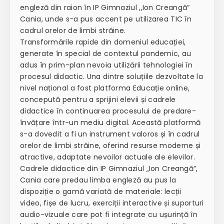
engleză din raion în IP Gimnaziul ,,Ion Creangă”
Cania, unde s-a pus accent pe utilizarea TIC în
cadrul orelor de limbi străine.
Transformările rapide din domeniul educației,
generate în special de contextul pandemic, au
adus în prim-plan nevoia utilizării tehnologiei în
procesul didactic. Una dintre soluțiile dezvoltate la
nivel național a fost platforma Educație online,
concepută pentru a sprijini elevii și cadrele
didactice în continuarea procesului de predare-
învățare într-un mediu digital. Această platformă
s-a dovedit a fi un instrument valoros și în cadrul
orelor de limbi străine, oferind resurse moderne și
atractive, adaptate nevoilor actuale ale elevilor.
Cadrele didactice din IP Gimnaziul „Ion Creangă”,
Cania care predau limba engleză au pus la
dispoziție o gamă variată de materiale: lecții
video, fișe de lucru, exerciții interactive și suporturi
audio-vizuale care pot fi integrate cu ușurință în