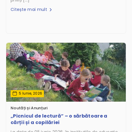
priviți […]
Citește mai mult
5 Iunie, 2026
Noutăți și Anunțuri
„Picnicul de lectură” – o sărbătoare a
cărții și a copilăriei