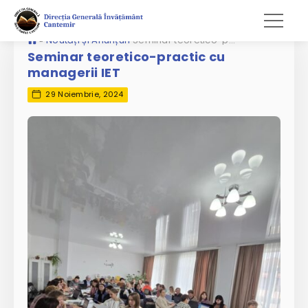
»
Noutăți și Anunțuri
Seminar teoretico-practic cu managerii IET
Seminar teoretico-practic cu
managerii IET
29 Noiembrie, 2024