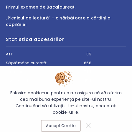
Primul examen de Bacalaureat.
„Picnicul de lectură” – o sărbătoare a cărții și a
copilăriei
Statistica accesărilor
Azi:
33
Săptămâna curentă:
668
Luna curentă:
744
Anul curent:
19154
Folosim cookie-uri pentru a ne asigura că vă oferim
cea mai bună experiență pe site-ul nostru.
Continuând să utilizați site-ul nostru, acceptați
© 2026 Direcția Generală Învățământ Cantemir - Toate
cookie-urile.
drepturile rezervate.
Accept Cookie