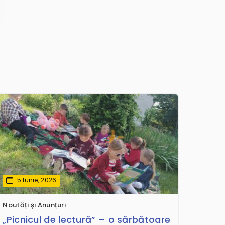
5 Iunie, 2026
Noutăți și Anunțuri
„Picnicul de lectură” – o sărbătoare