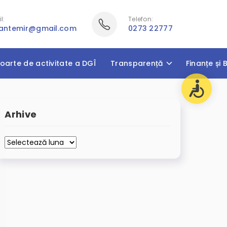
l:
Telefon:
cantemir@gmail.com
0273 22777
oarte de activitate a DGÎ
Transparență
Finanțe și 
Arhive
Arhive