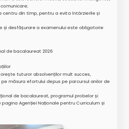
de comunicare;
 centru din timp, pentru a evita întârzierile și
 și desfășurare a examenului este obligatorie
nal de bacalaureat 2026
iilor
orește tuturor absolvenților mult succes,
te pe măsura efortului depus pe parcursul anilor de
țional de bacalaureat, programul probelor și
e pagina Agenției Naționale pentru Curriculum și