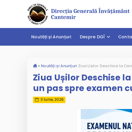
Noutăți și Anunțuri
Despre DGÎ
Conta
»
Noutăți și Anunțuri
Ziua Ușilor Deschise l
un pas spre examen c
3 Iunie, 2026