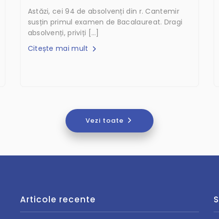
Astăzi, cei 94 de absolvenți din r. Cantemir
susțin primul examen de Bacalaureat. Dragi
absolvenți, priviți […]
Citește mai mult
Vezi toate
Articole recente
S