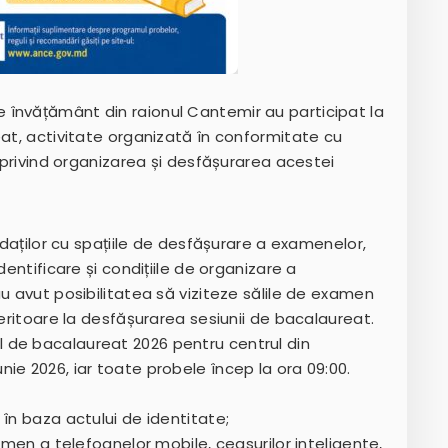
le de învățământ din raionul Cantemir au participat la
eat, activitate organizată în conformitate cu
6 privind organizarea și desfășurarea acestei
didaților cu spațiile de desfășurare a examenelor,
dentificare și condițiile de organizare a
u avut posibilitatea să viziteze sălile de examen
feritoare la desfășurarea sesiunii de bacalaureat.
 de bacalaureat 2026 pentru centrul din
ie 2026, iar toate probele încep la ora 09:00.
 în baza actului de identitate;
xamen a telefoanelor mobile, ceasurilor inteligente,