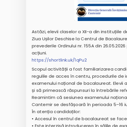
Astăzi, elevii claselor a XII-a din instituții
Ziua Ușilor Deschise la Centrul de Bacalaur
prevederile Ordinului nr. 155A din 26.05.202
acțiuni.
https://shortlink.uk/1qPu2
Scopul activității a fost familiarizarea can
regulile de acces în centru, procedurile de i
examenului național de bacalaureat. Elevii a
și să primească răspunsuri la întrebările re
Reamintim că sesiunea examenului național
Cantemir se desfășoară în perioada 5–16 iun
În atenția candidaților:
• Accesul în centrul de bacalaureat se face
• Este interzisă introducerea în sălile de e