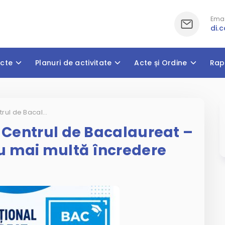
Emai
di.
cte
Planuri de activitate
Acte și Ordine
Rap
Ziua Ușilor Deschise la Centrul de Bacalaureat – un pas spre examen cu mai multă încredere
a Centrul de Bacalaureat –
u mai multă încredere