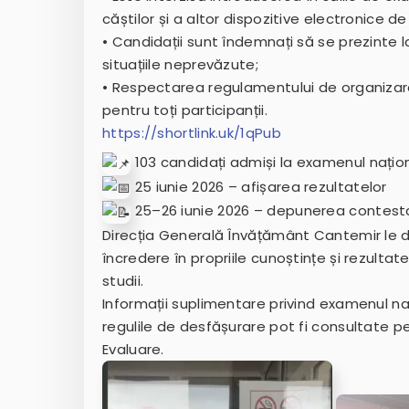
căștilor și a altor dispozitive electronice 
• Candidații sunt îndemnați să se prezinte la
situațiile neprevăzute;
• Respectarea regulamentului de organizare
pentru toți participanții.
https://shortlink.uk/1qPub
103 candidați admiși la examenul națio
25 iunie 2026 – afișarea rezultatelor
25–26 iunie 2026 – depunerea contestaț
Direcția Generală Învățământ Cantemir le d
încredere în propriile cunoștințe și rezulta
studii.
Informații suplimentare privind examenul na
regulile de desfășurare pot fi consultate p
Evaluare.