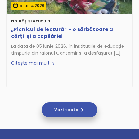
5 Iunie, 2026
Noutăți și Anunțuri
„Picnicul de lectură” – o sărbătoare a
cărții și a copilăriei
La data de 05 iunie 2026, în instituțiile de educație
timpurie din raionul Cantemir s-a desfășurat […]
Citește mai mult
Vezi toate