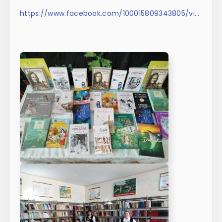
https://www.facebook.com/100015809343805/videos/pcb.1651183962587348/924703733509285