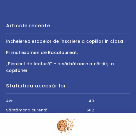
Articole recente
Încheierea etapelor de înscriere a copiilor în clasa I
Primul examen de Bacalaureat.
„Picnicul de lectură” – o sărbătoare a cărții și a
copilăriei
Statistica accesărilor
Azi:
40
Săptămâna curentă:
602
Luna curentă:
678
Anul curent:
19088