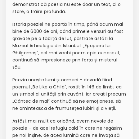
demonstrat că poezia nu este doar un text, ci o
stare, o trăire profundă.
Istoria poeziei ne poartă în timp, până acum mai
bine de 6000 de ani, când primele versuri au fost
gravate pe o tăbliță de lut, păstrate astăzi la
Muzeul Arheologic din Istanbul. „Epopeea lui
Ghilgameș”, cel mai vechi poem epic cunoscut,
continuă să impresioneze prin forța și misterul
său.
Poezia unește lumi și oameni – dovadă fiind
poemul „Be Like a Child”, rostit în 146 de limbi, ca
un simbol al unității prin cuvânt. Iar creații precum
„Cântec de mai” continuă să ne emoționeze, să
ne amintească de frumusețea iubirii și a vieții.
Astăzi, mai mult ca oricând, avem nevoie de
poezie – de acel refugiu cald în care ne regăsim
pe noi înșine, de acea lumină care ne învață să