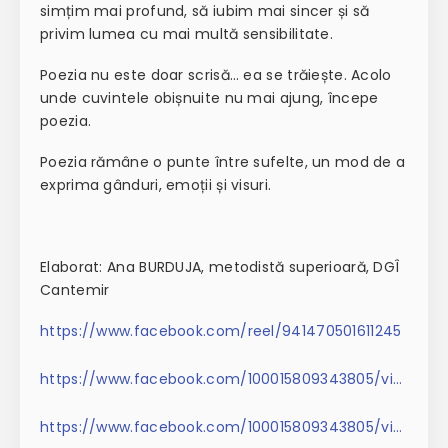
simțim mai profund, să iubim mai sincer și să
privim lumea cu mai multă sensibilitate.
Poezia nu este doar scrisă… ea se trăiește. Acolo
unde cuvintele obișnuite nu mai ajung, începe
poezia.
Poezia rămâne o punte între sufelte, un mod de a
exprima gânduri, emoții și visuri.
Elaborat: Ana BURDUJA, metodistă superioară, DGÎ
Cantemir
https://www.facebook.com/reel/941470501611245
https://www.facebook.com/100015809343805/videos/pcb.1651183962587348/1484089493321982
https://www.facebook.com/100015809343805/videos/pcb.1651183962587348/949020524731319