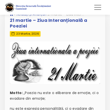
»
Noutăți și Anunțuri
21 martie – Ziua Interanțională a Poeziei
21 martie – Ziua Interanțională a
Poeziei
23 Martie, 2026
Motto:
„Poezia nu este o eliberare de emoție, ci o
evadare din emoție;
nu este expresia personalității, ci o evadare din