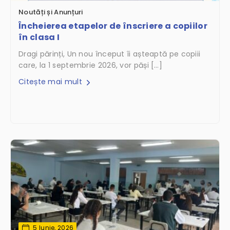
Noutăți și Anunțuri
Încheierea etapelor de înscriere a copiilor
în clasa I
Dragi părinți, Un nou început îi așteaptă pe copiii
care, la 1 septembrie 2026, vor păși […]
Citește mai mult
5 Iunie, 2026