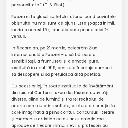
personalitate.” (T. S. Eliot)
Poezia este glasul sufletului atunci când cuvintele
obișnuite nu mai sunt de ajuns. Este șoapta inimii,
lacrima nerostită și bucuria care prinde aripi în
versuri.
În fiecare an, pe 21 martie, celebrăm Ziua
Internațională a Poeziei – o sărbătoare a
sensibilității, a frumuseții și a emoției pure,
instituită în anul 1999, pentru a încuraja oamenii
să descopere și să prețuiască arta poetică.
Cu acest prilej, în toate instituțiile de învățământ
din raionul Cantemir s-au desfășurat activități
diverse, pline de lumină și trăire: recitaluri de
poezie care au atins suflete, ateliere de creație în
care imaginația a prins contur, concursuri literare
și momente artistice ce au adus emoția mai
aproape de fiecare inimă. Elevii și profesorii au