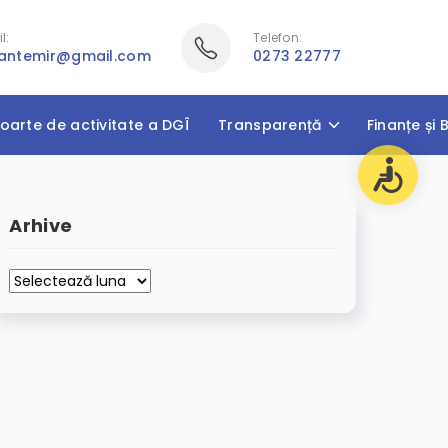
l:
Telefon:
cantemir@gmail.com
0273 22777
oarte de activitate a DGÎ
Transparență
Finanțe și 
Arhive
Arhive