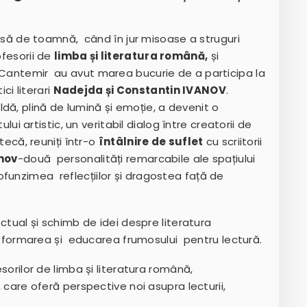
asă de toamnă, când în jur misoase a struguri
ofesorii de
limba și literatura română,
și
 Cantemir au avut marea bucurie de a participa la
ici literari
Nadejda și Constantin IVANOV
.
dă, plină de lumină și emoție, a devenit o
ului artistic, un veritabil dialog între creatorii de
otecă, reuniți într-o
întâlnire de suflet
cu scriitorii
nov
-două personalități remarcabile ale spațiului
unzimea reflecțiilor și dragostea față de
lectual și schimb de idei despre literatura
 în formarea și educarea frumosului pentru lectură.
esorilor de limba și literatura română,
ă, care oferă perspective noi asupra lecturii,