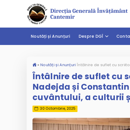
Noutăți și Anunțuri
Despre DGÎ
Conta
»
Noutăți și Anunțuri
Întâlnire de suflet cu scr
Nadejda și Constantin
cuvântului, a culturii 
30 Octombrie, 2025