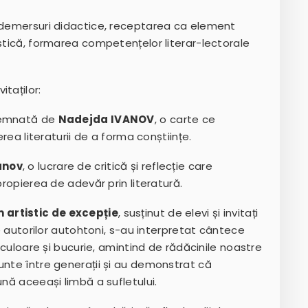
a demersuri didactice, receptarea ca element
istică, formarea competențelor literar-lectorale
taților:
emnată de
Nadejda IVANOV
, o carte ce
rea literaturii de a forma conștiințe.
anov
, o lucrare de critică și reflecție care
propierea de adevăr prin literatură.
 artistic de excepție
, susținut de elevi și invitați
le autorilor autohtoni, s-au interpretat cântece
s culoare și bucurie, amintind de rădăcinile noastre
unte între generații și au demonstrat că
ună aceeași limbă a sufletului.