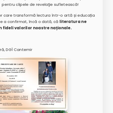
ă pentru clipele de revelaţie sufletească!
or care transformă lectura într-o artă și educația
e a confirmat, încă o dată, că
literatura ne
 fideli valorilor noastre naționale
.
ră, DGÎ Cantemir