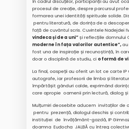
În cadrul discuțiilor, participanții au avut o
procesul de creație, despre parcursul profesio
formarea unei identități spirituale solide.
pentru literatură, de dorința de a descoperi
față de cuvântul scris. Cuvintele Nadejdei
vindeca și de a uni”
și reflecțiile domnulu
moderne în fața valorilor autentice”,
au 
fost una de inspirație și recunoștință, în ca
doar o disciplină de studiu, ci
o formă de vi
La final, oaspeții au oferit un lot ce carte 
autografe, iar profesorii de limba și literatu
împărtășit gânduri calde, exprimând dorinț
care apropie oamenii prin lectură, dialog și
Mulțumiri deosebite aducem invitaților de o
pentru prezență, dialogul deschis și contrib
instituției de învățământ-gazdă, IP Gimnaz
doamna Eudocha JALBĂ cu întreg colectivul