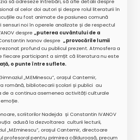
cazia să adreseze întrebări, să afle detalii despre
nal al celor doi autori și despre rolul literaturii în
 Discuțiile au fost animate de pasiunea comună
 sensuri noi în operele analizate și de respectul
 IVANOV despre
„puterea cuvântului
de a
i Constantin Ivanov despre
„provocările lumii
rezonat profund cu publicul prezent. Atmosfera a
re fiecare participant a simțit că literatura nu este
ață, o punte între suflete
.
IP Gimnaziul „M.EMinescu”, orașul Cantemir,
ra română, bibliotecarii școlari și publici au
a de a continua asemenea activități culturale
 emoție.
noare, scriitorilor Nadejda și Constantin IVANOV
uția adusă la dezvoltarea culturii lecturii,
iul „M.Eminescu”, orașul Cantemir, directoare
 profesoral pentru primirea călduroasă, precum