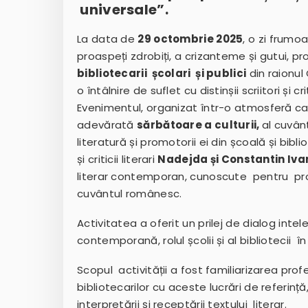
universale”.
La data de
29 octombrie 2025
, o zi frumo
proaspeți zdrobiți, a crizanteme și gutui, pr
bibliotecarii școlari și publici
din raionul
o întâlnire de suflet cu distinșii scriitori și crit
Evenimentul, organizat într-o atmosferă cal
adevărată
sărbătoare a culturii
,
al cuvânt
literatură și promotorii ei din școală și bibli
și criticii literari
Nadejda și Constantin Iva
literar contemporan, cunoscute pentru prof
cuvântul românesc.
Activitatea a oferit un prilej de dialog inte
contemporană, rolul școlii și al bibliotecii
Scopul activității a fost familiarizarea prof
bibliotecarilor cu aceste lucrări de referinț
interpretării și receptării textului literar.