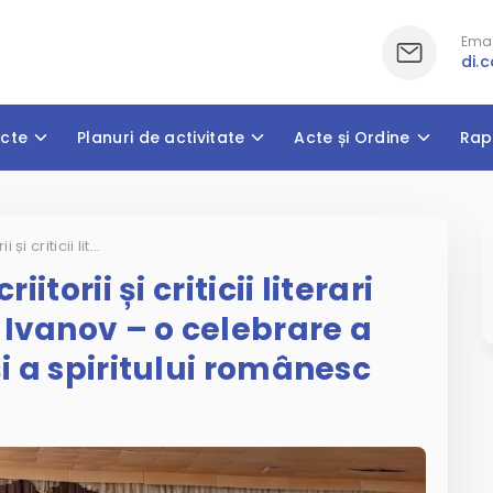
Emai
di.
cte
Planuri de activitate
Acte și Ordine
Rap
Întâlnire de suflet cu scriitorii și criticii literari Nadejda și Constantin Ivanov – o celebrare a cuvântului, a culturii și a spiritului românesc
iitorii și criticii literari
 Ivanov – o celebrare a
și a spiritului românesc