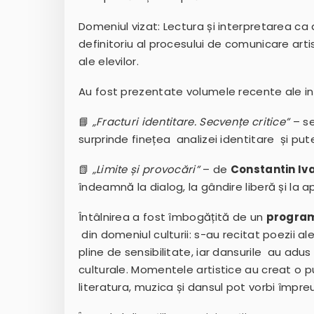
Domeniul vizat: Lectura și interpretarea c
definitoriu al procesului de comunicare art
ale elevilor.
Au fost prezentate volumele recente ale invi
📘
„Fracturi identitare. Secvențe critice”
– s
surprinde finețea analizei identitare și pute
📗
„Limite și provocări”
– de
Constantin Iv
îndeamnă la dialog, la gândire liberă și la a
Întâlnirea a fost îmbogățită de un
program
din domeniul culturii: s-au recitat poezii a
pline de sensibilitate, iar dansurile au adu
culturale. Momentele artistice au creat o p
literatura, muzica și dansul pot vorbi împre