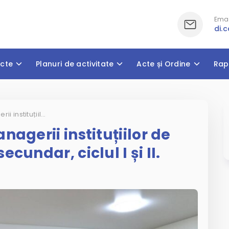
Emai
di.
cte
Planuri de activitate
Acte și Ordine
Rap
Ședință de lucru cu managerii instituțiilor de învățământ primar și secundar, ciclul I și II.
agerii instituțiilor de
cundar, ciclul I și II.