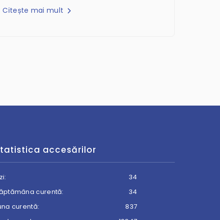
Citește mai mult
tatistica accesărilor
zi:
34
ăptămâna curentă:
34
una curentă:
837