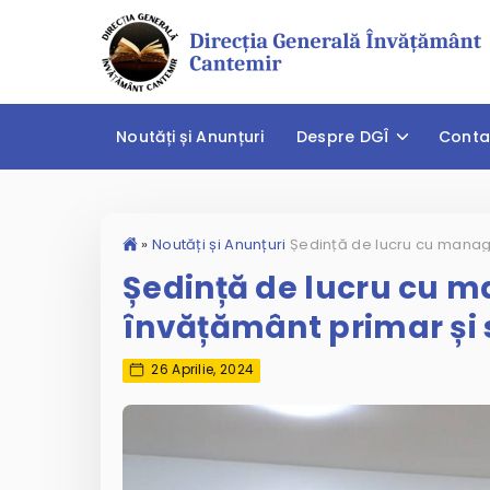
Noutăți și Anunțuri
Despre DGÎ
Conta
»
Noutăți și Anunțuri
Ședință de lucru cu man
învățământ primar și se
26 Aprilie, 2024