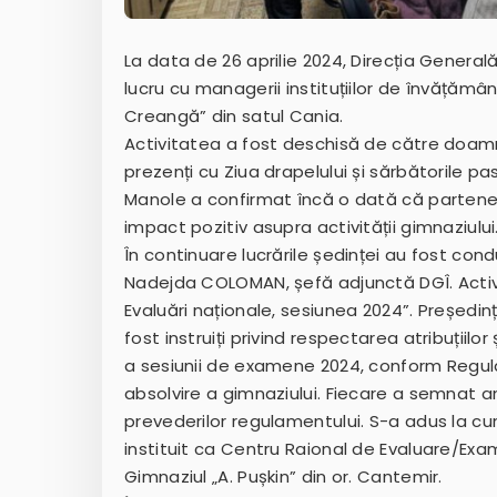
La data de 26 aprilie 2024, Direcția Gener
lucru cu managerii instituțiilor de învățământ 
Creangă” din satul Cania.
Activitatea a fost deschisă de către doamna
prezenți cu Ziua drapelului și sărbătorile p
Manole a confirmat încă o dată că partener
impact pozitiv asupra activității gimnaziului
În continuare lucrările ședinței au fost co
Nadejda COLOMAN, șefă adjunctă DGÎ. Activ
Evaluări naționale, sesiunea 2024”. Președi
fost instruiți privind respectarea atribuțiilo
a sesiunii de examene 2024, conform Regul
absolvire a gimnaziului. Fiecare a semnat a
prevederilor regulamentului. S-a adus la cuno
instituit ca Centru Raional de Evaluare/Exa
Gimnaziul „A. Pușkin” din or. Cantemir.