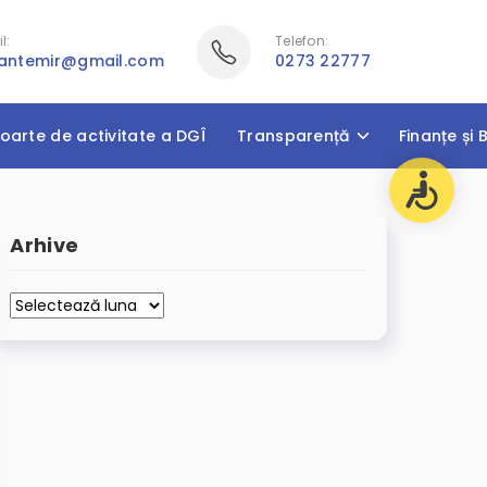
l:
Telefon:
cantemir@gmail.com
0273 22777
oarte de activitate a DGÎ
Transparență
Finanțe și 
Arhive
Arhive