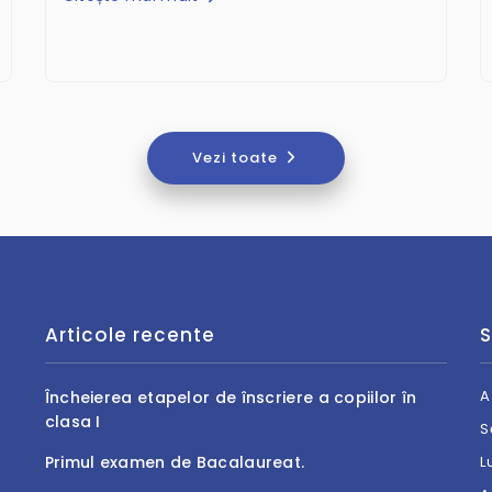
Vezi toate
Articole recente
S
A
Încheierea etapelor de înscriere a copiilor în
clasa I
S
Primul examen de Bacalaureat.
L