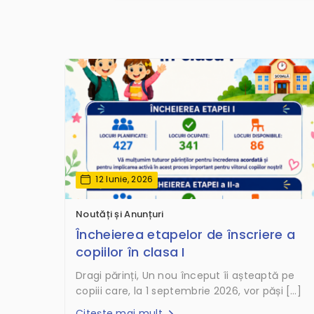
12 Iunie, 2026
Noutăți și Anunțuri
Încheierea etapelor de înscriere a
copiilor în clasa I
Dragi părinți, Un nou început îi așteaptă pe
copiii care, la 1 septembrie 2026, vor păși […]
Citește mai mult