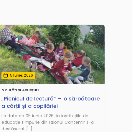
5 Iunie, 2026
Noutăți și Anunțuri
„Picnicul de lectură” – o sărbătoare
a cărții și a copilăriei
La data de 05 iunie 2026, în instituțiile de
educație timpurie din raionul Cantemir s-a
desfășurat […]