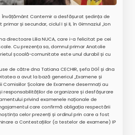
ală Învățământ Cantemir a desfășurat ședința de
primar și secundar, ciclul I și II, în Gimnaziul „Ion
 directoare Lilia NUCA, care i-a felicitat pe cei
ascale. Cu prezența sa, domnul primar Anatolie
ietul școală-comunitate este unul durabil și cu
.
nduse de către dna Tatiana CECHIR, șefa DGÎ și dna
itatea a avut la bază genericul „Examene și
nții Comisiilor Școlare de Examene desemnați au
r și responsabilităților de organizare și desfășurare
amentului privind examenele naționale de
ngajamentul care confirmă obligația respectării
ștința celor prezenți și ordinul prin care a fost
minare a Contestațiilor (a testelor de examene) IP