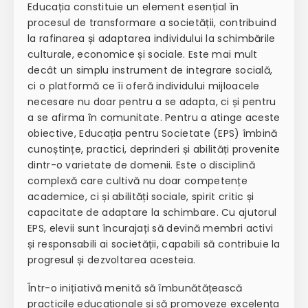
Educația constituie un element esențial în
procesul de transformare a societății, contribuind
la rafinarea și adaptarea individului la schimbările
culturale, economice și sociale. Este mai mult
decât un simplu instrument de integrare socială,
ci o platformă ce îi oferă individului mijloacele
necesare nu doar pentru a se adapta, ci și pentru
a se afirma în comunitate. Pentru a atinge aceste
obiective, Educația pentru Societate (EPS) îmbină
cunoștințe, practici, deprinderi și abilități provenite
dintr-o varietate de domenii. Este o disciplină
complexă care cultivă nu doar competențe
academice, ci și abilități sociale, spirit critic și
capacitate de adaptare la schimbare. Cu ajutorul
EPS, elevii sunt încurajați să devină membri activi
și responsabili ai societății, capabili să contribuie la
progresul și dezvoltarea acesteia.
Într-o inițiativă menită să îmbunătățească
practicile educaționale și să promoveze excelența