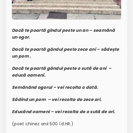
Dacă te poartă gîndul peste un an – seamănă
un ogor.
Dacă te poartă gândul peste zece ani – sădește
un pom .
Dacă te poartă gândul peste o sută de ani –
educă oameni.
Semănând ogorul – vei recolta o dată.
Sădind un pom – vei recolta de zece ori.
Educând oameni – vei recolta de o sută de ori.
(poet chinez anii 500 î.d.HR.)