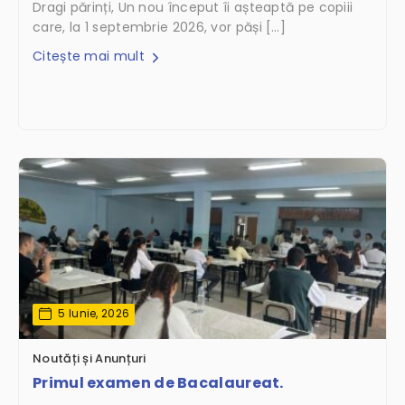
Dragi părinți, Un nou început îi așteaptă pe copiii
care, la 1 septembrie 2026, vor păși […]
Citește mai mult
5 Iunie, 2026
Noutăți și Anunțuri
Primul examen de Bacalaureat.