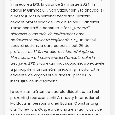
în predarea EPS, la data de 27 martie 2024, în
cadrul IP Gimnaziul ,,Ivan Vazov” din Stoianovca, s-
a desfășurat un seminar teoretico-practic
dedicat profesorilor de EPS din raionul Cantemir.
Tema centrală a acestuia a fost ,,
Strategii
didactice și metode de învățământ care
optimizează eficiența lecțiilor de EPS
„. În cadrul
acestei sesiuni, la care au participat 26 de
profesori de EPS, s-a abordat
Metodologia de
Monitorizare a Implementării Curriculumului la
disciplina EPS
, s-au examinat scopurile, obiectivele
și principiile monitorizării, precum și modalitățile
eficiente de organizare a acestui proces în
instituțiile de învățământ.
La seminar, alături de cadrele didactice, au fost
prezenți și reprezentanții Amnesty International
Moldova, în persoana dnei Botnari Constanța și
dlui Tarlev Ion. Oaspeții de onoare s-au folosit de