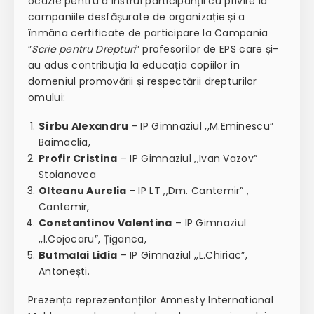
ocazie pentru a instrui participanții cu privire la
campaniile desfășurate de organizație și a
înmâna certificate de participare la Campania
”
Scrie pentru Drepturi
” profesorilor de EPS care și-
au adus contribuția la educația copiilor în
domeniul promovării și respectării drepturilor
omului:
Sîrbu Alexandru
– IP Gimnaziul ,,M.Eminescu”
Baimaclia,
Profir Cristina
– IP Gimnaziul ,,Ivan Vazov”
Stoianovca
Olteanu Aurelia
– IP LT ,,Dm. Cantemir” ,
Cantemir,
Constantinov Valentina
– IP Gimnaziul
,,I.Cojocaru”, Țiganca,
Butmalai Lidia
– IP Gimnaziul ,,L.Chiriac”,
Antonești.
Prezența reprezentanților Amnesty International