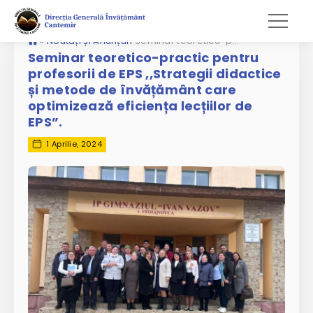
»
Noutăți și Anunțuri
Seminar teoretico-practic pentru profesorii de EPS ,,Strategii didactice și metode de învățământ care optimizează eficiența lecțiilor de EPS”.
Seminar teoretico-practic pentru
profesorii de EPS ,,Strategii didactice
și metode de învățământ care
optimizează eficiența lecțiilor de
EPS”.
1 Aprilie, 2024