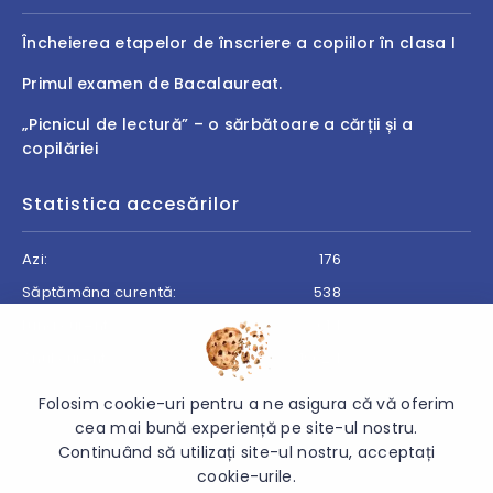
Încheierea etapelor de înscriere a copiilor în clasa I
Primul examen de Bacalaureat.
„Picnicul de lectură” – o sărbătoare a cărții și a
copilăriei
Statistica accesărilor
Azi:
176
Săptămâna curentă:
538
Luna curentă:
614
Anul curent:
19024
Folosim cookie-uri pentru a ne asigura că vă oferim
cea mai bună experiență pe site-ul nostru.
Continuând să utilizați site-ul nostru, acceptați
© 2026 Direcția Generală Învățământ Cantemir - Toate
cookie-urile.
drepturile rezervate.