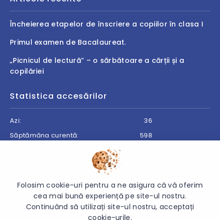
Încheierea etapelor de înscriere a copiilor în clasa I
Primul examen de Bacalaureat.
„Picnicul de lectură” – o sărbătoare a cărții și a
copilăriei
Statistica accesărilor
Azi:
36
Săptămâna curentă:
598
Luna curentă:
674
Anul curent:
19084
Folosim cookie-uri pentru a ne asigura că vă oferim
cea mai bună experiență pe site-ul nostru.
Continuând să utilizați site-ul nostru, acceptați
© 2026 Direcția Generală Învățământ Cantemir - Toate
cookie-urile.