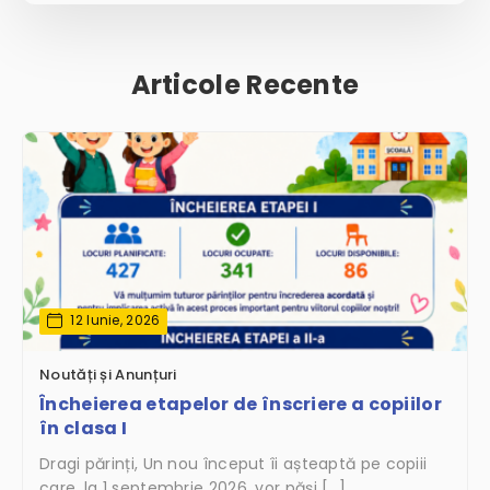
Articole Recente
12 Iunie, 2026
Noutăți și Anunțuri
Încheierea etapelor de înscriere a copiilor
în clasa I
Dragi părinți, Un nou început îi așteaptă pe copiii
care, la 1 septembrie 2026, vor păși […]