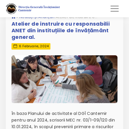
»
Noutăți și Anunțuri
Atelier de instruire cu responsabilii ANET din instituțiile de învățământ general.
Atelier de instruire cu responsabilii
ANET din instituțiile de învățământ
general.
6 Februarie, 2024
În baza Planului de activitate al DGÎ Cantemir
pentru anul 2024, scrisorii MEC nr. 03/1-09/120 din
10.01.2024, în scopul prevenirii primare a riscurilor