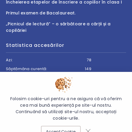
Încheierea etapelor de înscriere a copiilor în clasa I
Primul examen de Bacalaureat.
„Picnicul de lectură” – o sărbătoare a cărții și a
copilăriei
Statistica accesărilor
Azi:
78
Săptămâna curentă:
149
Luna curentă:
952
Anul curent:
19362
Folosim cookie-uri pentru a ne asigura că vă oferim
cea mai bună experiență pe site-ul nostru.
Continuând să utilizați site-ul nostru, acceptați
© 2026 Direcția Generală Învățământ Cantemir - Toate
cookie-urile.
drepturile rezervate.
Accept Cookie