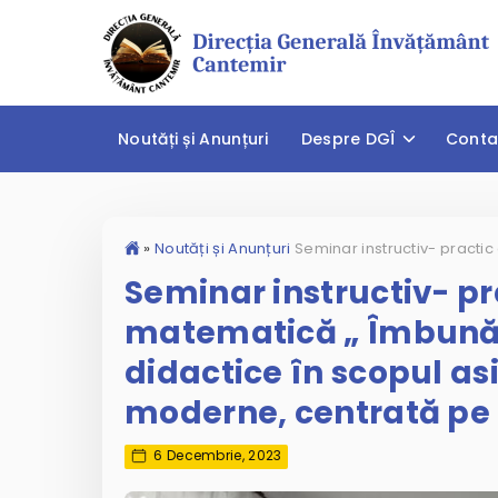
Noutăți și Anunțuri
Despre DGÎ
Conta
»
Noutăți și Anunțuri
Seminar instructiv- pr
matematică „ Îmbunătă
didactice în scopul asi
moderne, centrată pe 
6 Decembrie, 2023