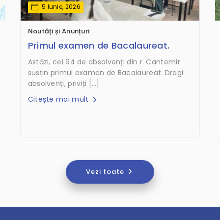
5 Iunie, 2026
Noutăți și Anunțuri
Primul examen de Bacalaureat.
Astăzi, cei 94 de absolvenți din r. Cantemir
susțin primul examen de Bacalaureat. Dragi
absolvenți, priviți […]
Citește mai mult
Vezi toate