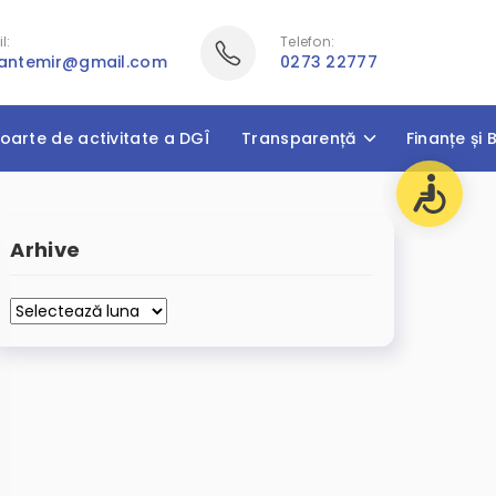
l:
Telefon:
cantemir@gmail.com
0273 22777
oarte de activitate a DGÎ
Transparență
Finanțe și 
Arhive
Arhive