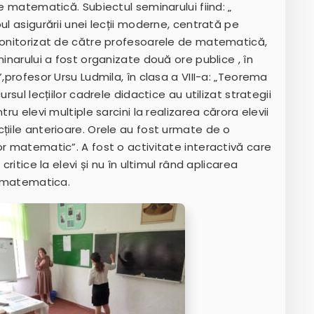
de matematică. Subiectul seminarului fiind: „
ul asigurării unei lecții moderne, centrată pe
 monitorizat de către profesoarele de matematică,
minarului a fost organizate două ore publice , în
”,profesor Ursu Ludmila, în clasa a VIII-a: „Teorema
rsul lecțiilor cadrele didactice au utilizat strategii
ru elevi multiple sarcini la realizarea cărora elevii
țiile anterioare. Orele au fost urmate de o
or matematic”. A fost o activitate interactivă care
critice la elevi și nu în ultimul rând aplicarea
ei matematica.