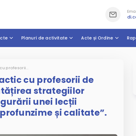
Emai
di.
cte
Planuri de activitate
Acte și Ordine
Rap
Seminar instructiv- practic cu profesorii de matematică „ Îmbunătățirea strategiilor didactice în scopul asigurării unei lecții moderne, centrată pe profunzime și calitate”.
actic cu profesorii de
țirea strategiilor
gurării unei lecții
profunzime și calitate”.